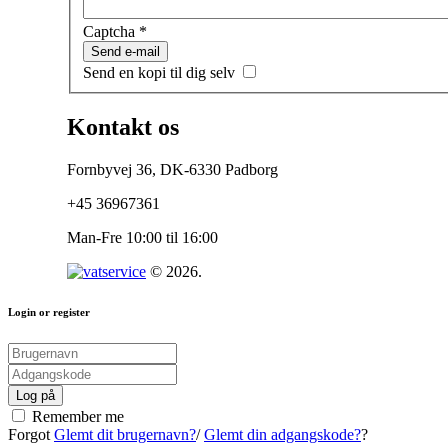
Captcha
*
Send e-mail
Send en kopi til dig selv
Kontakt
os
Fornbyvej 36, DK-6330 Padborg
+45 36967361
Man-Fre 10:00 til 16:00
©
2026
.
Login
or
register
Log på
Remember me
Forgot
Glemt dit brugernavn?
/
Glemt din adgangskode?
?